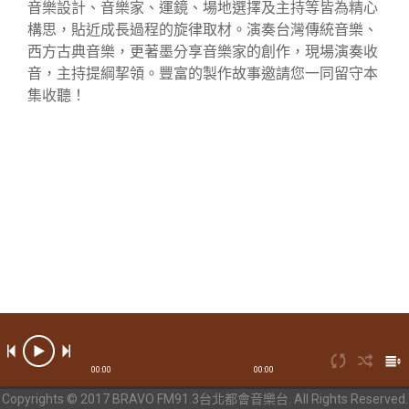
音樂設計、音樂家、運鏡、場地選擇及主持等皆為精心
構思，貼近成長過程的旋律取材。演奏台灣傳統音樂、
西方古典音樂，更著墨分享音樂家的創作，現場演奏收
音，主持提綱挈領。豐富的製作故事邀請您一同留守本
集收聽！
00:00
00:00
Copyrights © 2017 BRAVO FM91.3台北都會音樂台. All Rights Reserved.