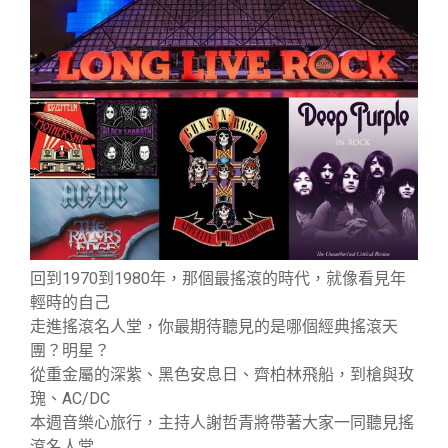
回到1970到1980年，那個最搖滾的時代，就像看見年
輕時的自己
走進搖滾名人堂，你最期待聽見的是哪個經典搖滾天
團？明星？
從重金屬的深紫、黑色安息日、齊柏林飛船，到槍與玫
瑰、AC/DC
本週音樂心旅行，主持人謝哲青將帶著大家一同聽見搖
滾名人堂