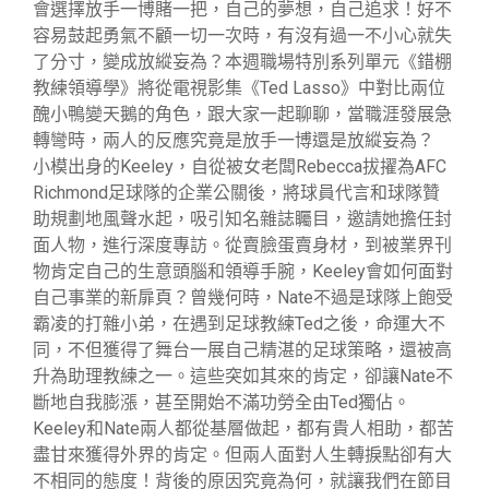
會選擇放手一博賭一把，自己的夢想，自己追求！好不
容易鼓起勇氣不顧一切一次時，有沒有過一不小心就失
了分寸，變成放縱妄為？本週職場特別系列單元《錯棚
教練領導學》將從電視影集《Ted Lasso》中對比兩位
醜小鴨變天鵝的角色，跟大家一起聊聊，當職涯發展急
轉彎時，兩人的反應究竟是放手一博還是放縱妄為？
小模出身的Keeley，自從被女老闆Rebecca拔擢為AFC
Richmond足球隊的企業公關後，將球員代言和球隊贊
助規劃地風聲水起，吸引知名雜誌矚目，邀請她擔任封
面人物，進行深度專訪。從賣臉蛋賣身材，到被業界刊
物肯定自己的生意頭腦和領導手腕，Keeley會如何面對
自己事業的新扉頁？曾幾何時，Nate不過是球隊上飽受
霸凌的打雜小弟，在遇到足球教練Ted之後，命運大不
同，不但獲得了舞台一展自己精湛的足球策略，還被高
升為助理教練之一。這些突如其來的肯定，卻讓Nate不
斷地自我膨漲，甚至開始不滿功勞全由Ted獨佔。
Keeley和Nate兩人都從基層做起，都有貴人相助，都苦
盡甘來獲得外界的肯定。但兩人面對人生轉捩點卻有大
不相同的態度！背後的原因究竟為何，就讓我們在節目