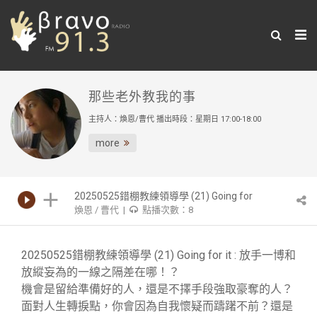
那些老外教我的事
主持人：煥恩/曹代 播出時段：星期日 17:00-18:00
more
20250525錯棚教練領導學 (21) Going for
煥恩 / 曹代 |
點播次數：8
it : 放手一博和放縱妄為的一線之隔差在
哪！？
20250525錯棚教練領導學 (21) Going for it : 放手一博和
放縱妄為的一線之隔差在哪！？
機會是留給準備好的人，還是不擇手段強取豪奪的人？
面對人生轉捩點，你會因為自我懷疑而躊躇不前？還是