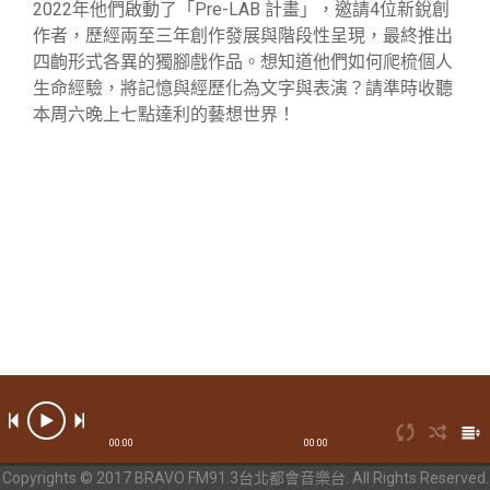
2022年他們啟動了「Pre-LAB 計畫」，邀請4位新銳創
作者，歷經兩至三年創作發展與階段性呈現，最終推出
四齣形式各異的獨腳戲作品。想知道他們如何爬梳個人
生命經驗，將記憶與經歷化為文字與表演？請準時收聽
本周六晚上七點達利的藝想世界！
00:00
00:00
Copyrights © 2017 BRAVO FM91.3台北都會音樂台. All Rights Reserved.