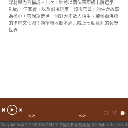
媒材與內容構成。此次，她將以兩位國際級卡牌選手
RJay、汪家慶，以及劇場玩家「超市店員」的生命故事
為核心，帶觀眾走進一個對大多數人陌生、卻熱血沸騰
的卡牌文化圈！請準時收聽本周六晚上七點達利的藝想
世界！
00:00
00:00
Copyrights © 2017 BRAVO FM91.3台北都會音樂台. All Rights Reserved.