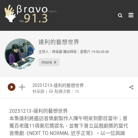
達利的藝想世界
主持人：林采韻 播出時段：星期六 19:00-20:00
more
20251213-達利的藝想世界
林采韻 |
點播次數：10
20251213-達利的藝想世界
本集達利將邀訪音樂劇製作人陳午明來到節目當中；曾
獲百老匯11項東尼獎提名、並奪下普立茲戲劇獎的當代
音樂劇《NEXT TO NORMAL 近乎正常》，以一位與躁