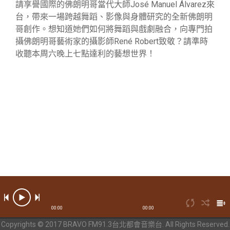
請享譽國際的佛朗明哥當代大師José Manuel Álvarez來
台，帶來一場跨越舞蹈、影像與身體研究的全新佛朗明
哥創作。想知道她們如何將舞蹈與戲劇融合，向專門拍
攝佛朗明哥藝術家的攝影師René Robert致敬？請準時
收聽本周六晚上七點達利的藝想世界！
00:00
00:00
Copyrights © 2017 BRAVO FM91.3台北都會音樂台. All Rights Reserved.