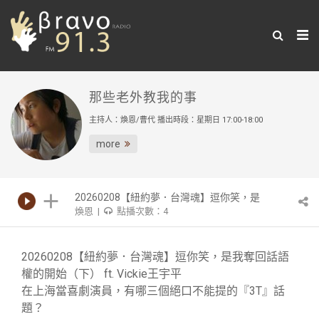
那些老外教我的事
主持人：煥恩/曹代 播出時段：星期日 17:00-18:00
more
20260208【紐約夢．台灣魂】逗你笑，是
煥恩 |
點播次數：4
我奪回話語權的開始（下） ft. Vickie王宇
平
20260208【紐約夢．台灣魂】逗你笑，是我奪回話語
權的開始（下） ft. Vickie王宇平
在上海當喜劇演員，有哪三個絕口不能提的『3T』話
題？