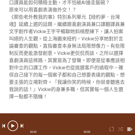
口譯員能如何積極主動，才不怕被AI搶走飯碗？
原來可以用喜劇表演做外交！？
《那些老外教我的事》特別系列單元【紐約夢．台灣
魂】延續上週的話題，繼續跟喜劇演員兼口譯翻譯員兼
文字創作者Vickie王宇平暢聊她斜槓歷練下，讓人拍案
叫絕的人生觀。從上海搬來紐約，Vickie分享她對於言
論審查的觀點，直指審查本身無法局限想像力，有些限
制反而更能激發創意。Vickie更侃侃而談，之所以選擇
喜劇演員這條路，其實是為了發聲。即便是從事應該相
對中立的口譯工作，Vickie也從挑選客戶的過程中，確
保自己接下的每一個案子都和自己想要表達的觀點、想
要主張的立場對齊。『我讓你笑的時候，你就會聽進去
我說的話！』Vickie的身兼多職，但其實每一個人生選
擇一點都不隨機！
00:00
00:00