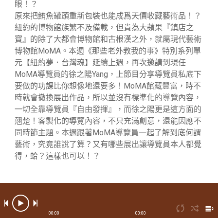
眼！？
原來把鮪魚罐頭重新包裝也能成爲天價收藏藝術品！？
紐約的博物館族繁不及備載，但貴為大蘋果『鎮店之
寶』的除了大都會博物館和古根漢之外，就屬現代藝術
博物館MoMA。本週《那些老外教我的事》特別系列單
元【紐約夢．台灣魂】延續上週，再次邀請到現任
MoMA導覽員的徐之陽Yang，上節目分享導覽員私底下
要做的功課比你想像地還要多！MoMA館藏豐富，時不
時就會撤換展出作品，所以並沒有標準化的導覽內容，
一切全靠導覽員『自由發揮』，而徐之陽更是這方面的
翹楚！客製化的導覽內容，不只充滿創意，還能因應不
同時節主題。本週跟著MoMA導覽員一起了解到底何謂
藝術，究竟誰說了算？又有哪些展出讓導覽員本人都覺
得，蛤？這樣也可以！？
00:00
00:00