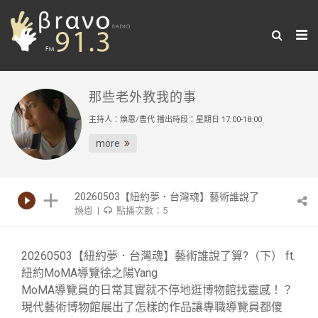
那些老外教我的事
主持人：煥恩/曹代 播出時段：星期日 17:00-18:00
more
20260503【紐約夢．台灣魂】藝術誰說了
煥恩 |
點播次數：5
算?（下） ft. 紐約MoMA導覽徐之陽Yang
20260503【紐約夢．台灣魂】藝術誰說了算?（下） ft.
紐約MoMA導覽徐之陽Yang
MoMA導覽員的日常其實就不停地逛博物館找靈感！？
現代藝術博物館展出了怎樣的作品讓專職導覽員都傻