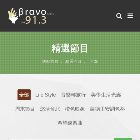
精選節目
網站首頁
精選節目
全部
全部
Life Style
音樂輕旅行
美學生活光廊
周末節目
悠活台北
橙色映象
蒙德里安調色盤
希望練習曲