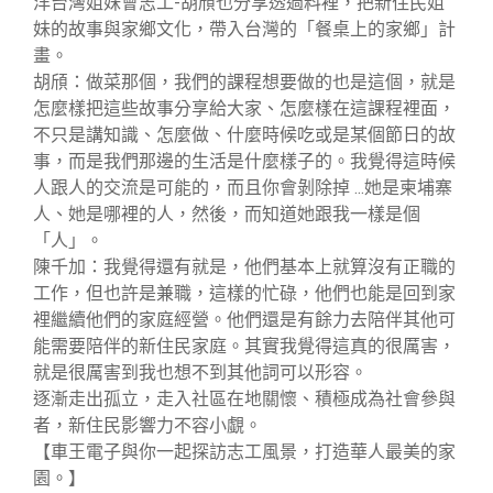
洋台灣姐妹會志工-胡頎也分享透過料裡，把新住民姐
妹的故事與家鄉文化，帶入台灣的「餐桌上的家鄉」計
畫。
胡頎：做菜那個，我們的課程想要做的也是這個，就是
怎麼樣把這些故事分享給大家、怎麼樣在這課程裡面，
不只是講知識、怎麼做、什麼時候吃或是某個節日的故
事，而是我們那邊的生活是什麼樣子的。我覺得這時候
人跟人的交流是可能的，而且你會剝除掉 ...她是柬埔寨
人、她是哪裡的人，然後，而知道她跟我一樣是個
「人」。
陳千加：我覺得還有就是，他們基本上就算沒有正職的
工作，但也許是兼職，這樣的忙碌，他們也能是回到家
裡繼續他們的家庭經營。他們還是有餘力去陪伴其他可
能需要陪伴的新住民家庭。其實我覺得這真的很厲害，
就是很厲害到我也想不到其他詞可以形容。
逐漸走出孤立，走入社區在地關懷、積極成為社會參與
者，新住民影響力不容小覷。
【車王電子與你一起探訪志工風景，打造華人最美的家
園。】