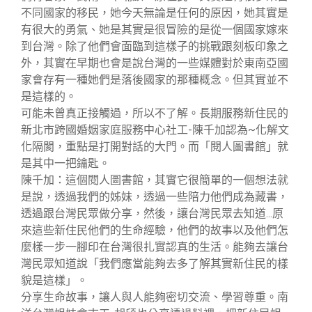
不同國家的移民，她今天無論是任何的原因，她其實是
有很大的勇氣、她是其實是很冒險的是從一個國家嫁來
到台灣。除了他們會面臨到這樣子的挑戰跟刻板印象之
外，其實在早期也會是說台灣的一些媒體對於東南亞國
家會存有一種她們是落後國家的那種概念。但其實並不
是這樣的。
可能未曾真正接觸過，所以不了解。長期服務新住民的
新北市跨國婚姻家庭服務中心社工-陳千加認為~化解文
化隔閡，重點是打開對話的大門。而「閱人圖書館」就
是其中一把鑰匙。
陳千加：這個閱人圖書館，其實它很簡單的一個想法就
是說，透過我們的姊妹，透過一些陪力他們成為藏書，
透過跟台灣民眾做分享，然後，讓台灣民眾去知道...原
來這些新住民他們的生命經驗，他們的故事以及他們怎
麼樣一步一腳印在台灣很扎實認真的生活。能夠去讓台
灣民眾知道說「我們應當能夠去多了解其實新住民的樣
貌是這樣」。
分享生命故事，讓人與人能夠密切交流、學習尊重。南