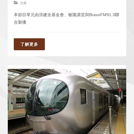
音樂
本節目單元由洪建全基金會、敏隆講堂與BravoFM91.3聯
合製播
了解更多