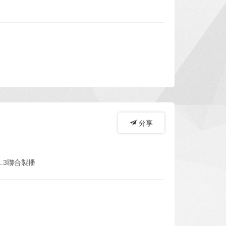
分享
.3聯合製播