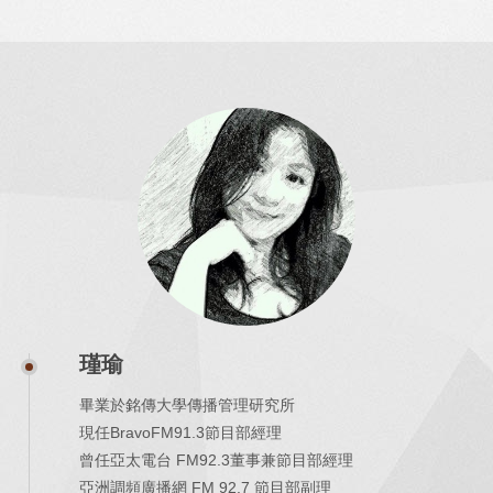
瑾瑜
畢業於銘傳大學傳播管理研究所
現任BravoFM91.3節目部經理
曾任亞太電台 FM92.3董事兼節目部經理
亞洲調頻廣播網 FM 92.7 節目部副理