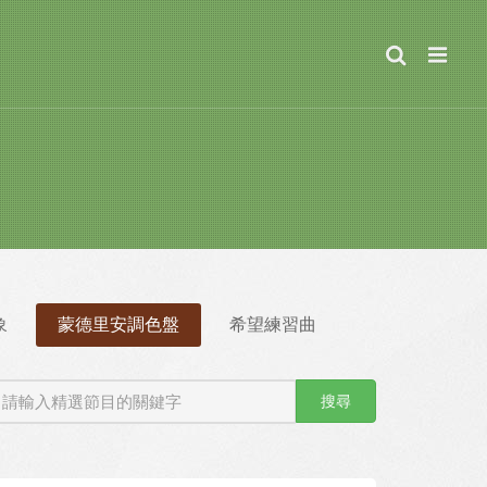
象
蒙德里安調色盤
希望練習曲
搜尋