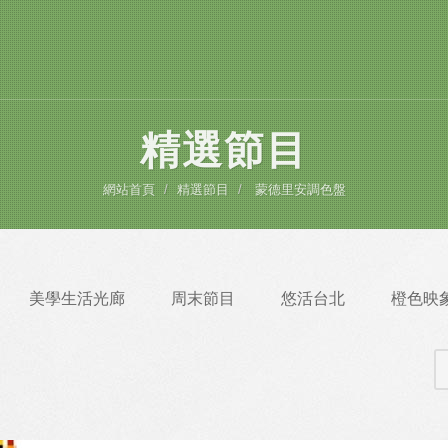
精選節目
網站首頁
精選節目
蒙德里安調色盤
美學生活光廊
周末節目
悠活台北
橙色映