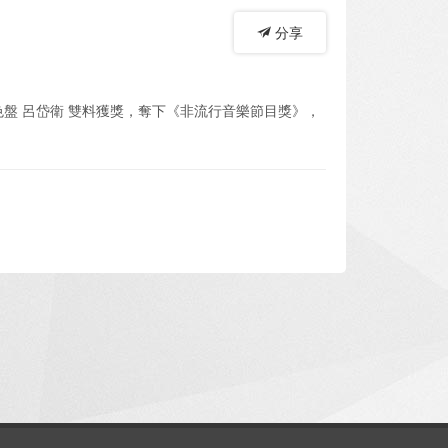
分享
色盤 呂岱衛 雙料獲獎，奪下《非流行音樂節目獎》，