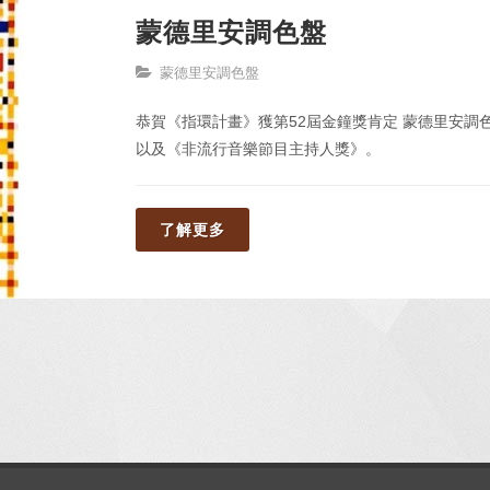
蒙德里安調色盤
蒙德里安調色盤
恭賀《指環計畫》獲第52屆金鐘獎肯定 蒙德里安調
以及《非流行音樂節目主持人獎》。
了解更多