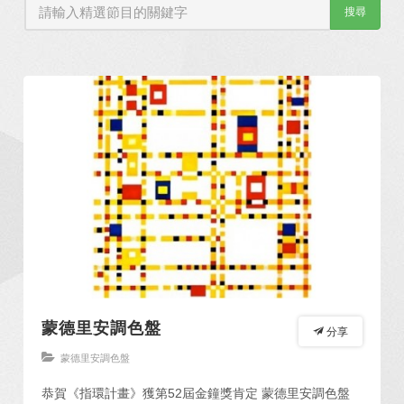
搜尋
蒙德里安調色盤
分享
蒙德里安調色盤
恭賀《指環計畫》獲第52屆金鐘獎肯定 蒙德里安調色盤