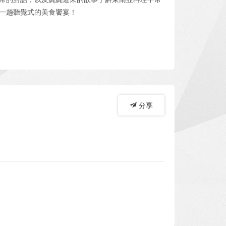
一趟聽覺式的美食饗宴！
分享