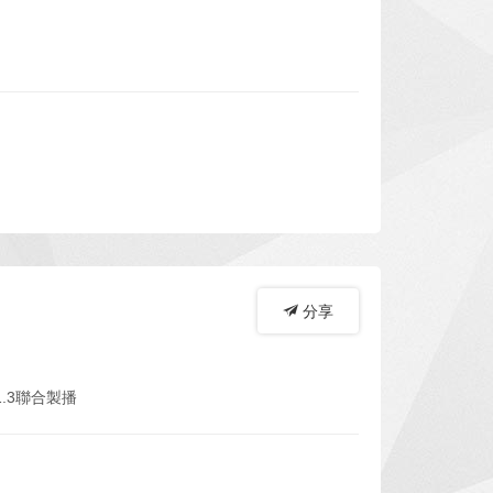
分享
.3聯合製播