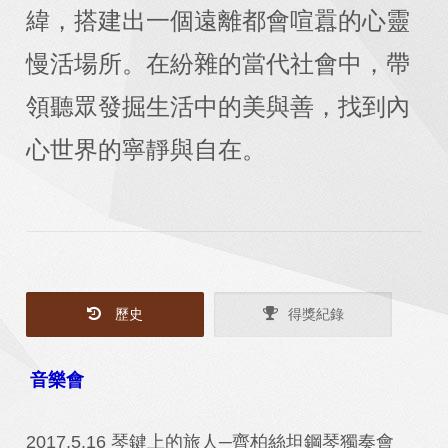
緯，搭建出一個遠離都會喧囂的心靈
慢活場所。在紛雜的當代社會中，帶
領聽眾發掘生活中的美與善，找到內
心世界的寧靜與自在。
歷史
得獎紀錄
音樂會
2017.5.16 琴鍵上的旅人─齊柏絲坦鋼琴獨奏會