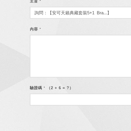
主旨
*
內容
*
驗證碼
（2 + 6 = ?）
*