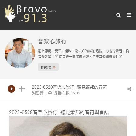
音樂心旅行
踏上節奏、旋律，開啟一段未知的旅程 追隨 心裡的聲音，從
音樂眺望世界 從音樂一同深度旅遊，用雙耳傾聽遊歷世界
more
2023-0528音樂心旅行─聽見蕭邦的音符
謝哲青 |
點播次數：206
與言語
2023-0528音樂心旅行─聽見蕭邦的音符與言語