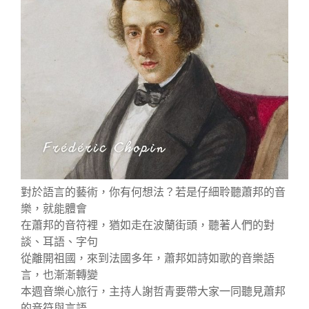
對於語言的藝術，你有何想法？若是仔細聆聽蕭邦的音
樂，就能體會
在蕭邦的音符裡，猶如走在波蘭街頭，聽著人們的對
談、耳語、字句
從離開祖國，來到法國多年，蕭邦如詩如歌的音樂語
言，也漸漸轉變
本週音樂心旅行，主持人謝哲青要帶大家一同聽見蕭邦
的音符與言語