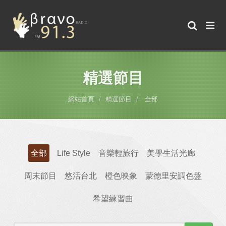
精選節目
網站首頁
精選節目
全部
全部
Life Style
音樂輕旅行
美學生活光廊
周末節目
悠活台北
橙色映象
蒙德里安調色盤
希望練習曲