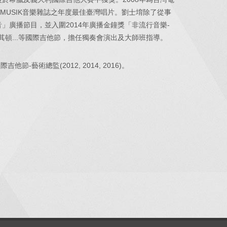
MUSIK音樂雜誌之年度最佳臺灣唱片。劉士堉除了從事
絃之音」廣播節目，並入圍2014年廣播金鐘獎「非流行音樂-
頓...等國際吉他節，擔任獨奏會演出及大師班指導。
術總監(2012, 2014, 2016)。