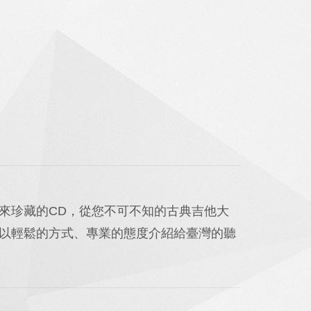
來珍藏的CD，從您不可不知的古典吉他大
以輕鬆的方式、專業的態度介紹給臺灣的聽