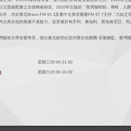
任主題曲配樂之吉他獨奏錄音。2010年出版的「夜間咖啡館」專輯，入圍
外，亦於臺北Bravo-FM 91.3及臺中古典音樂臺FM 97.7主持「六
內古典吉他的推廣不遺餘力。並受邀於匈牙利、奧地利、斯洛維尼亞、馬其
藝術大學音樂學系，擔任臺北創世紀室內暨吉他樂團-音樂總監、臺灣國際吉他節-藝
星期三20:00-21:00
星期六15:00-16:00
)