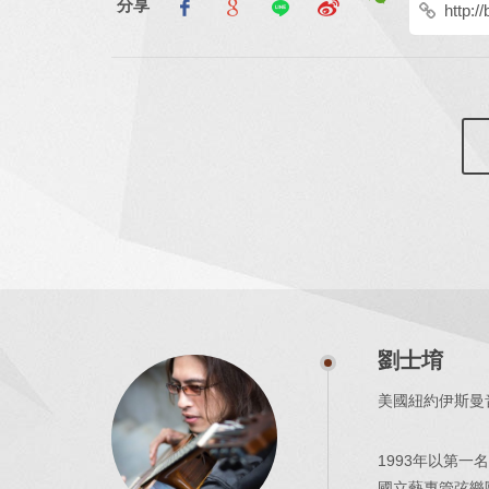
分享
劉士堉
美國紐約伊斯曼音樂院碩士
1993年以第
國立藝專管弦樂