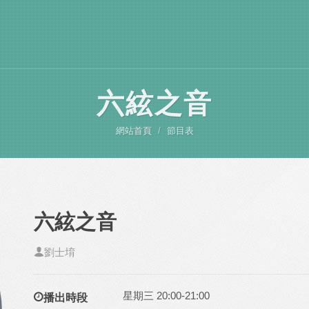
六絃之音
網站首頁
節目表
六絃之音
劉士堉
星期三 20:00-21:00
播出時段