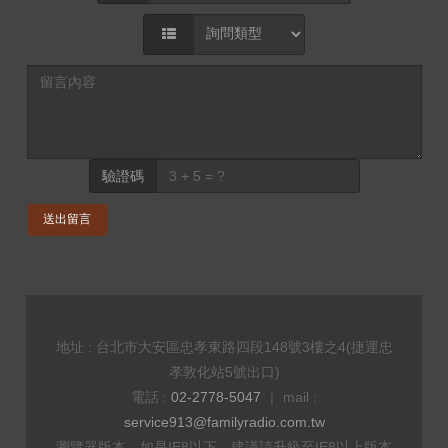
驗證碼
送出留言
地址 : 台北市大安區忠孝東路四段148號3樓之4(捷運忠
孝敦化站5號出口)
電話 :
02-2778-5047
｜ mail :
service913@familyradio.com.tw
瀏覽器版本，如是IE8以下，建議請升級至IE8以上版本