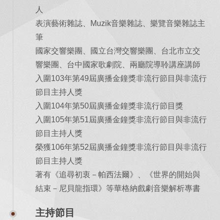
人
表演藝術雜誌、Muzik音樂雜誌、樂覽音樂雜誌主
筆
國家交響樂團、國立台灣交響樂團、台北市立交
響樂團、台中國家歌劇院、兩廳院導聆講座講師
入圍103年第49屆廣播金鐘獎非流行節目與非流行
節目主持人獎
入圍104年第50屆廣播金鐘獎非流行節目獎
入圍105年第51屆廣播金鐘獎非流行節目與非流行
節目主持人獎
榮獲106年第52屆廣播金鐘獎非流行節目與非流行
節目主持人獎
著有《追尋初衷－帕西法爾》、《世界的開始與
結束－尼貝龍指環》等華格納戲劇音樂解析專書
主持節目