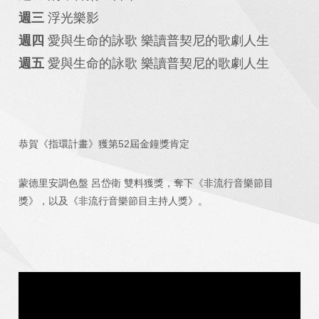
週三
浮光樂影
週四
愛與生命的詠歌 樂讀普契尼的歌劇人生
週五
愛與生命的詠歌 樂讀普契尼的歌劇人生
恭賀《指環計畫》獲第52屆金鐘獎肯定
蒙德里安調色盤 呂岱衛 雙料獲獎，奪下《非流行音樂節目
獎》，以及《非流行音樂節目主持人獎》。