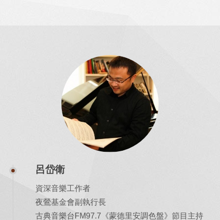
呂岱衛
資深音樂工作者
夜鶯基金會副執行長
古典音樂台FM97.7《蒙德里安調色盤》節目主持