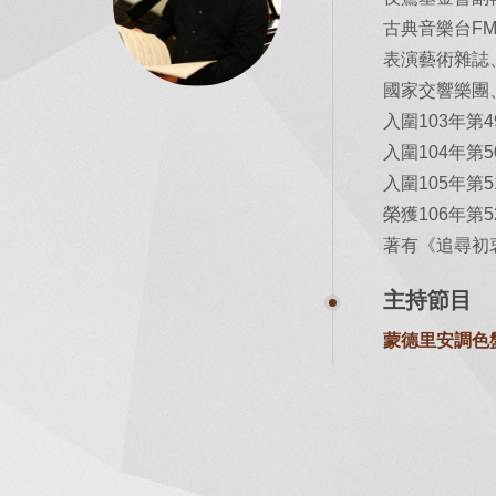
古典音樂台FM
表演藝術雜誌、
國家交響樂團
入圍103年
入圍104年第
入圍105年
榮獲106年
著有《追尋初
主持節目
蒙德里安調色