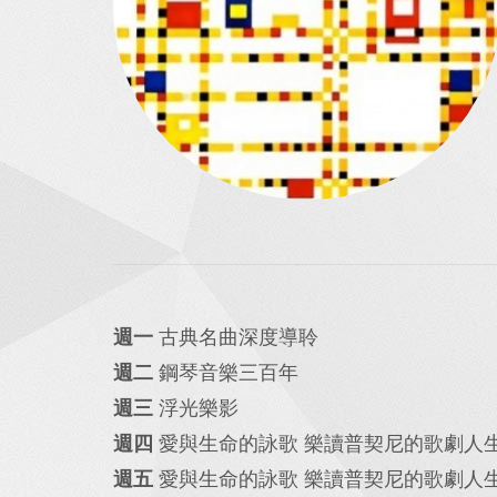
週一
古典名曲深度導聆
週二
鋼琴音樂三百年
週三
浮光樂影
週四
愛與生命的詠歌 樂讀普契尼的歌劇人
週五
愛與生命的詠歌 樂讀普契尼的歌劇人