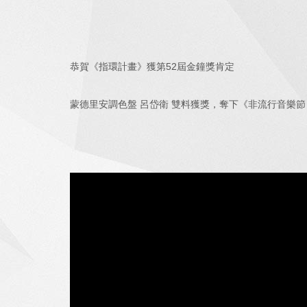
恭賀《指環計畫》獲第52屆金鐘獎肯定
蒙德里安調色盤 呂岱衛 雙料獲獎，奪下《非流行音樂