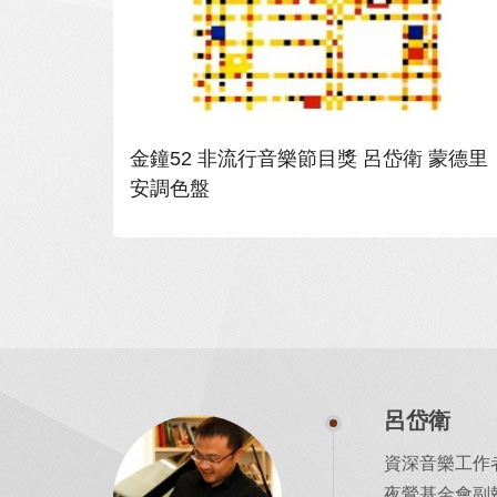
金鐘52 非流行音樂節目獎 呂岱衛 蒙德里
安調色盤
呂岱衛
資深音樂工作
夜鶯基金會副