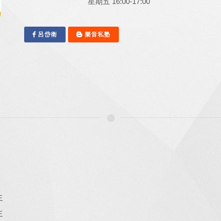
星期五 16:00-17:00
呂岱衛
樂音私塾
生
生