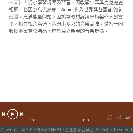
一天》！從小學習鋼琴及琵琶，因教學生涯與烏克麗麗
相遇，也因為烏克麗麗，Annier步入世界與各國音樂家
交流。充滿能量的她，因編寫教材認識專輯製作人劉雲
平，相異視角溝通，激盪出多彩的音樂品味。邀您一同
收聽本集質樸清亮，屬於烏克麗麗的音樂現場。
00:00
00:00
Copyrights © 2017 BRAVO FM91.3台北都會音樂台. All Rights Reserved.