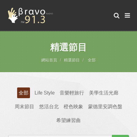
精選節目
網站首頁
精選節目
全部
全部
Life Style
音樂輕旅行
美學生活光廊
周末節目
悠活台北
橙色映象
蒙德里安調色盤
希望練習曲