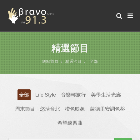
精選節目
網站首頁
精選節目
全部
全部
Life Style
音樂輕旅行
美學生活光廊
周末節目
悠活台北
橙色映象
蒙德里安調色盤
希望練習曲