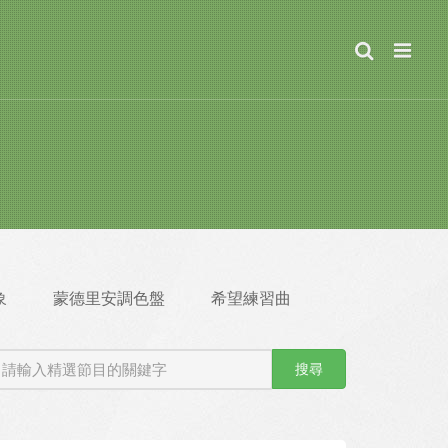
象
蒙德里安調色盤
希望練習曲
搜尋